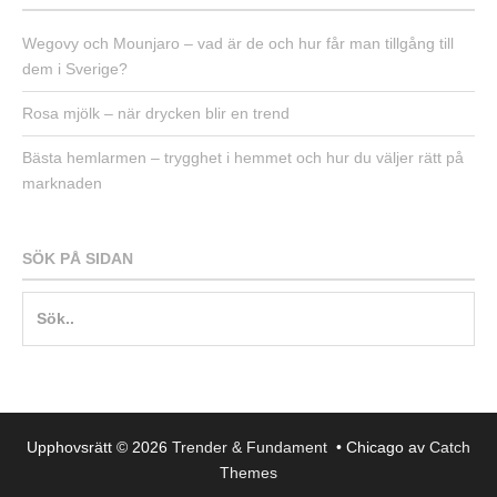
Wegovy och Mounjaro – vad är de och hur får man tillgång till
dem i Sverige?
Rosa mjölk – när drycken blir en trend
Bästa hemlarmen – trygghet i hemmet och hur du väljer rätt på
marknaden
SÖK PÅ SIDAN
Sök
efter:
Upphovsrätt © 2026
Trender & Fundament
•
Chicago av
Catch
Themes