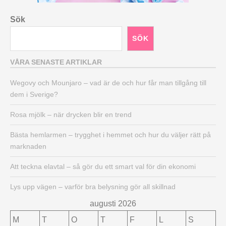
Sök
SÖK
VÅRA SENASTE ARTIKLAR
Wegovy och Mounjaro – vad är de och hur får man tillgång till
dem i Sverige?
Rosa mjölk – när drycken blir en trend
Bästa hemlarmen – trygghet i hemmet och hur du väljer rätt på
marknaden
Att teckna elavtal – så gör du ett smart val för din ekonomi
Lys upp vägen – varför bra belysning gör all skillnad
augusti 2026
M
T
O
T
F
L
S