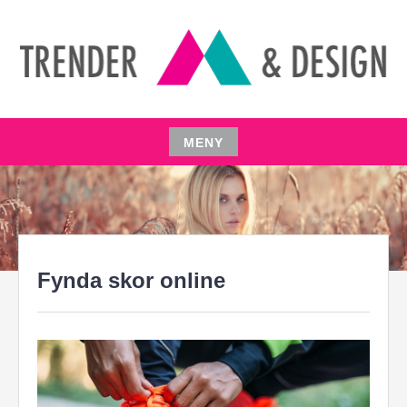
Hoppa
till
innehåll
TRENDER & FUNDAMENT
MENY
Hoppa
till
innehåll
Fynda skor online