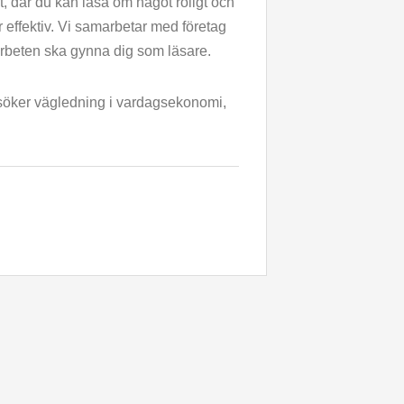
t, där du kan läsa om något roligt och
 effektiv. Vi samarbetar med företag
arbeten ska gynna dig som läsare.
 söker vägledning i vardagsekonomi,