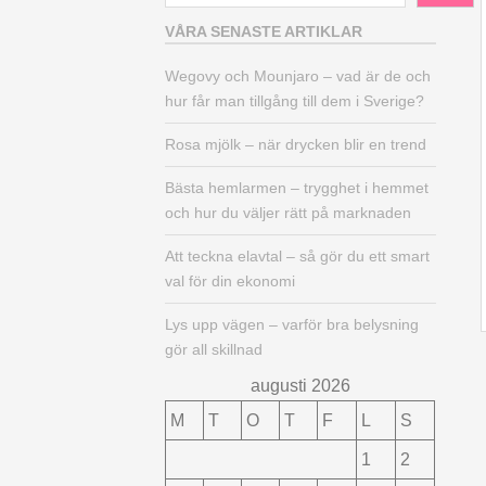
VÅRA SENASTE ARTIKLAR
Wegovy och Mounjaro – vad är de och
hur får man tillgång till dem i Sverige?
Rosa mjölk – när drycken blir en trend
Bästa hemlarmen – trygghet i hemmet
och hur du väljer rätt på marknaden
Att teckna elavtal – så gör du ett smart
val för din ekonomi
Lys upp vägen – varför bra belysning
gör all skillnad
augusti 2026
M
T
O
T
F
L
S
1
2