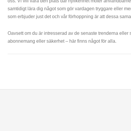
oss. Vi vill vara den plats där nyfikenhet möter användbarhe
samtidigt lära dig något som gör vardagen tryggare eller mer
som erbjuder just det och vår förhoppning är att dessa sam
Oavsett om du är intresserad av de senaste trenderna eller
abonnemang eller säkerhet – här finns något för alla.