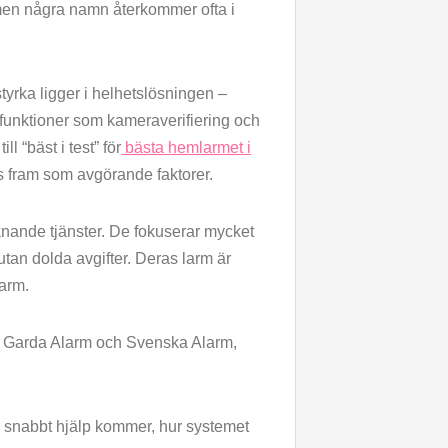
men några namn återkommer ofta i
tyrka ligger i helhetslösningen –
 funktioner som kameraverifiering och
l “bäst i test” för
bästa hemlarmet i
ts fram som avgörande faktorer.
knande tjänster. De fokuserar mycket
tan dolda avgifter. Deras larm är
larm.
, Garda Alarm och Svenska Alarm,
hur snabbt hjälp kommer, hur systemet