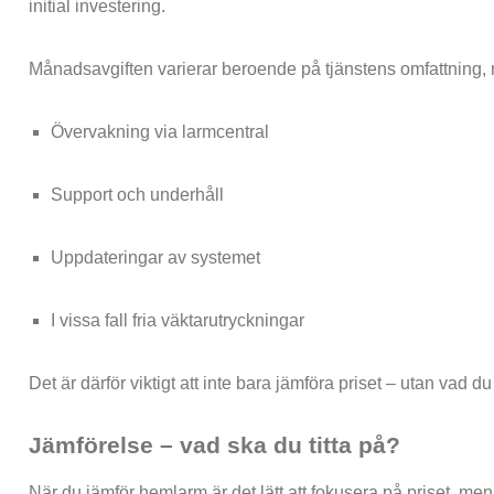
initial investering.
Månadsavgiften varierar beroende på tjänstens omfattning, 
Övervakning via larmcentral
Support och underhåll
Uppdateringar av systemet
I vissa fall fria väktarutryckningar
Det är därför viktigt att inte bara jämföra priset – utan vad du
Jämförelse – vad ska du titta på?
När du jämför hemlarm är det lätt att fokusera på priset, men 