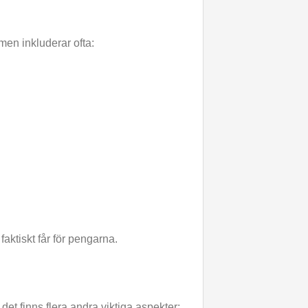
men inkluderar ofta:
 faktiskt får för pengarna.
det finns flera andra viktiga aspekter: