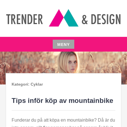
Hoppa
till
innehåll
TRENDER & FUNDAMENT
MENY
Hoppa
till
innehåll
Kategori:
Cyklar
Tips inför köp av mountainbike
Funderar du på att köpa en mountainbike? Då är du