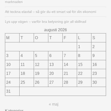
marknaden
Att teckna elavtal – så gör du ett smart val för din ekonomi
Lys upp vägen – varför bra belysning gör all skillnad
augusti 2026
M
T
O
T
F
L
S
1
2
3
4
5
6
7
8
9
10
11
12
13
14
15
16
17
18
19
20
21
22
23
24
25
26
27
28
29
30
31
« maj
Kategorier