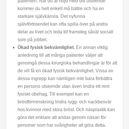
patienten. När du är nöjd med ditt utseende
kommer du helt enkelt må bättre och ha en
starkare självkänsla. Det nyfunna
självförtroendet kan ofta spilla över på andra
delar av livet och leda till framsteg såväl socialt
som på jobbet.
Ökad fysisk bekvämlighet.
En annan viktig
anledning till att många patienter väljer att
genomgå dessa kirurgiska behandlingar är för att
de vill få en ökad fysisk bekvämlighet. Vissa av
dessa ingrepp kan nämligen inte bara förbättra
en persons utseende utan även lindra ett rent
fysiskt obehag. Till exempel kan en
bröstförminskning lindra rygg- och nackbesvär
hos kvinnor med stora bröst. Och näsplastik kan
göra det enklare att andas genom näsan för
personer som har svårigheter att göra detta.