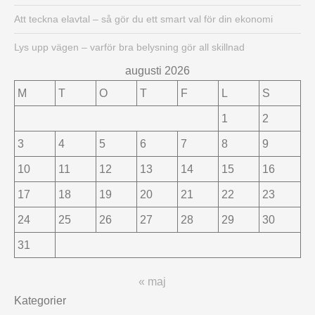
Att teckna elavtal – så gör du ett smart val för din ekonomi
Lys upp vägen – varför bra belysning gör all skillnad
augusti 2026
M
T
O
T
F
L
S
1
2
3
4
5
6
7
8
9
10
11
12
13
14
15
16
17
18
19
20
21
22
23
24
25
26
27
28
29
30
31
« maj
Kategorier