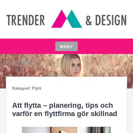
Hoppa
till
innehåll
TRENDER & FUNDAMENT
MENY
Hoppa
till
innehåll
Kategori:
Flytt
Att flytta – planering, tips och
varför en flyttfirma gör skillnad