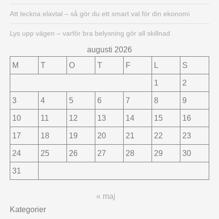
Att teckna elavtal – så gör du ett smart val för din ekonomi
Lys upp vägen – varför bra belysning gör all skillnad
augusti 2026
M
T
O
T
F
L
S
1
2
3
4
5
6
7
8
9
10
11
12
13
14
15
16
17
18
19
20
21
22
23
24
25
26
27
28
29
30
31
« maj
Kategorier