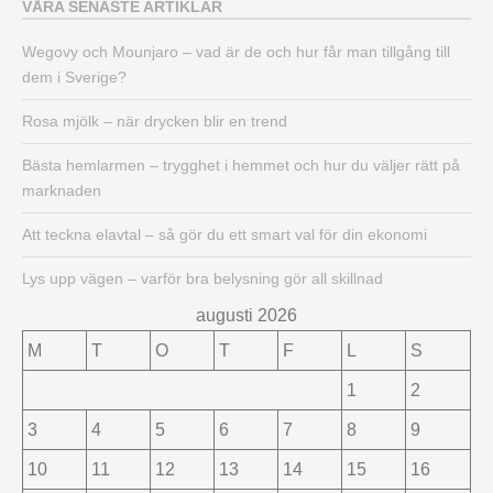
VÅRA SENASTE ARTIKLAR
Wegovy och Mounjaro – vad är de och hur får man tillgång till
dem i Sverige?
Rosa mjölk – när drycken blir en trend
Bästa hemlarmen – trygghet i hemmet och hur du väljer rätt på
marknaden
Att teckna elavtal – så gör du ett smart val för din ekonomi
Lys upp vägen – varför bra belysning gör all skillnad
augusti 2026
M
T
O
T
F
L
S
1
2
3
4
5
6
7
8
9
10
11
12
13
14
15
16