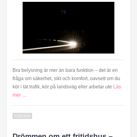
Bra belysning är mer än bara funktion – det är en
fråga om säkerhet, sikt och komfort, oavsett om du
kör i tät trafik, kör på landsväg eller arbetar ute
Läs
mer …
FORDON
Drömmen om ett fritidshus –