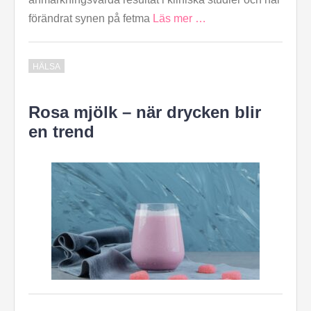
förändrat synen på fetma
Läs mer …
HÄLSA
Rosa mjölk – när drycken blir
en trend